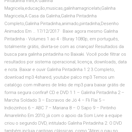
Pintadinha mini,A Galinha
Magricela,educação,musicas,galinhamagricelatv,Galinha
Magricela,A Casa da Galinha,Galinha Pintadinha
Completo,Galinha Pintadinha,animado,pintadinha,Desenho
Animados Em … 17/12/2017 · Baixe agora mesmo Galinha
Pintadinha - Volumes 1 ao 4 - Bluray 1080p, em português,
totalmente grátis, divirta-se com as crianças! Resultados da
busca para galinha pintadinha no Baixaki. Você pode filtrar os
resultados por sistema operacional, licença, downloads, data
e nota. Baixar e ouvir Galinha Pintadinha 1 2 3 Completo,
download mp3 4shared, youtube palco mp3 Temos um
catalógo com milhares de links de mp3 para baixar grátis de
forma segura confira!! CD e DVD 1 1 – Galinha Pintadinha 2 –
Marcha Soldado 3 – Escravos de Jó 4 – Fli Flai 5 –
Indiozinhos 6 – ABC 7 – Mariana 8 – O Sapo 9 – Pintinho
Amarelinho Em 2010, já com o apoio da Som Livre a equipe
criou o segundo DVD, intitulado Galinha Pintadinha 2. O DVD
também incluia cantigas clássicas, como "Atirei o pau no