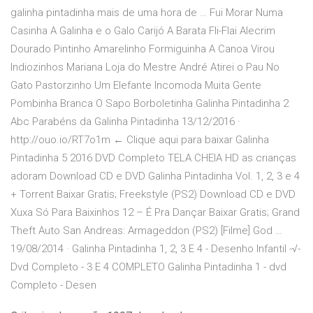
galinha pintadinha mais de uma hora de … Fui Morar Numa
Casinha A Galinha e o Galo Carijó A Barata Fli-Flai Alecrim
Dourado Pintinho Amarelinho Formiguinha A Canoa Virou
Indiozinhos Mariana Loja do Mestre André Atirei o Pau No
Gato Pastorzinho Um Elefante Incomoda Muita Gente
Pombinha Branca O Sapo Borboletinha Galinha Pintadinha 2
Abc Parabéns da Galinha Pintadinha 13/12/2016 ·
http://ouo.io/RT7o1m ← Clique aqui para baixar Galinha
Pintadinha 5 2016 DVD Completo TELA CHEIA HD as crianças
adoram Download CD e DVD Galinha Pintadinha Vol. 1, 2, 3 e 4
+ Torrent Baixar Gratis; Freekstyle (PS2) Download CD e DVD
Xuxa Só Para Baixinhos 12 – É Pra Dançar Baixar Gratis; Grand
Theft Auto San Andreas: Armageddon (PS2) [Filme] God …
19/08/2014 · Galinha Pintadinha 1, 2, 3 E 4 - Desenho Infantil -√-
Dvd Completo - 3 E 4 COMPLETO Galinha Pintadinha 1 - dvd
Completo - Desen