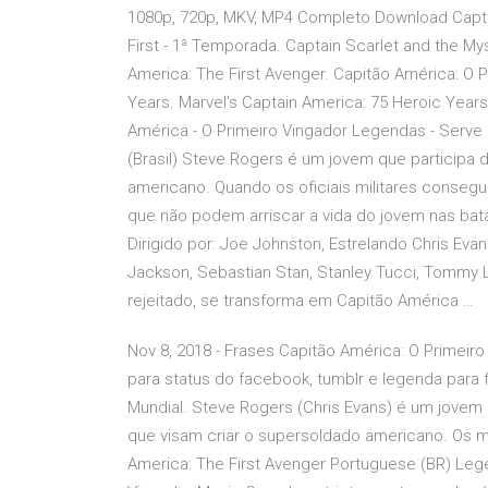
1080p, 720p, MKV, MP4 Completo Download Capta
First - 1ª Temporada. Captain Scarlet and the My
America: The First Avenger. Capitão América: O P
Years. Marvel's Captain America: 75 Heroic Year
América - O Primeiro Vingador Legendas - Serve
(Brasil) Steve Rogers é um jovem que participa 
americano. Quando os oficiais militares conse
que não podem arriscar a vida do jovem nas bata
Dirigido por: Joe Johnston, Estrelando Chris Eva
Jackson, Sebastian Stan, Stanley Tucci, Tommy L
rejeitado, se transforma em Capitão América …
Nov 8, 2018 - Frases Capitão América: O Primeir
para status do facebook, tumblr e legenda para 
Mundial. Steve Rogers (Chris Evans) é um jovem 
que visam criar o supersoldado americano. Os 
America: The First Avenger Portuguese (BR) Lege