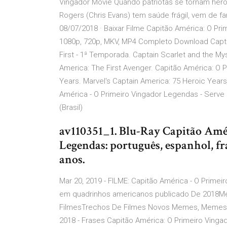
Vingador Movie Quando patriotas se tornam heróis!
Rogers (Chris Evans) tem saúde frágil, vem de f
08/07/2018 · Baixar Filme Capitão América: O Pr
1080p, 720p, MKV, MP4 Completo Download Capta
First - 1ª Temporada. Captain Scarlet and the My
America: The First Avenger. Capitão América: O P
Years. Marvel's Captain America: 75 Heroic Year
América - O Primeiro Vingador Legendas - Serve
(Brasil)
av110351_1. Blu-Ray Capitão Amé
Legendas: português, espanhol, fra
anos.
Mar 20, 2019 - FILME: Capitão América - O Primei
em quadrinhos americanos publicado De 2018
FilmesTrechos De Filmes Novos Memes, Memes 
2018 - Frases Capitão América: O Primeiro Vinga