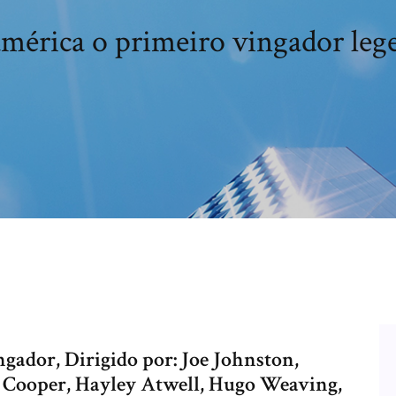
mérica o primeiro vingador leg
gador, Dirigido por: Joe Johnston,
 Cooper, Hayley Atwell, Hugo Weaving,