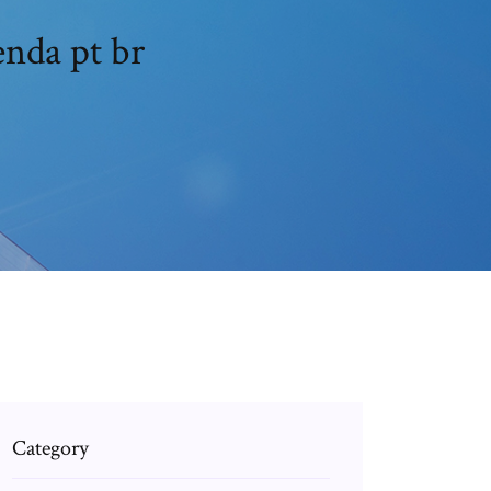
enda pt br
Category