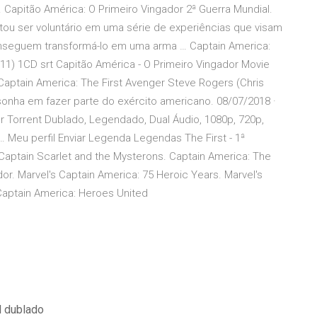
 Capitão América: O Primeiro Vingador 2ª Guerra Mundial.
tou ser voluntário em uma série de experiências que visam
conseguem transformá-lo em uma arma … Captain America:
11) 1CD srt Capitão América - O Primeiro Vingador Movie
: Captain America: The First Avenger Steve Rogers (Chris
 sonha em fazer parte do exército americano. 08/07/2018 ·
or Torrent Dublado, Legendado, Dual Áudio, 1080p, 720p,
Meu perfil Enviar Legenda Legendas The First - 1ª
Captain Scarlet and the Mysterons. Captain America: The
or. Marvel's Captain America: 75 Heroic Years. Marvel's
Captain America: Heroes United
l dublado