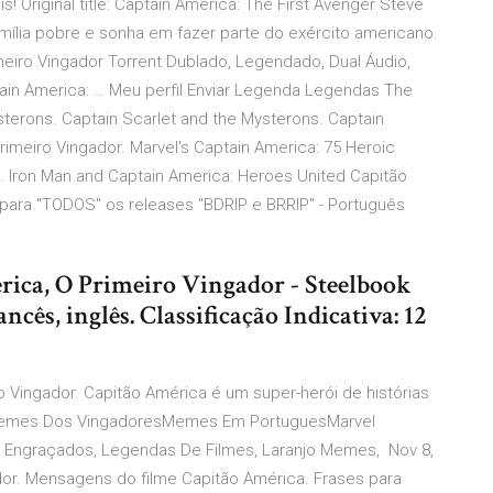
 Original title: Captain America: The First Avenger Steve
amília pobre e sonha em fazer parte do exército americano.
imeiro Vingador Torrent Dublado, Legendado, Dual Áudio,
in America: … Meu perfil Enviar Legenda Legendas The
sterons. Captain Scarlet and the Mysterons. Captain
rimeiro Vingador. Marvel's Captain America: 75 Heroic
s. Iron Man and Captain America: Heroes United Capitão
 para "TODOS" os releases "BDRIP e BRRIP" - Português
rica, O Primeiro Vingador - Steelbook
ncês, inglês. Classificação Indicativa: 12
ro Vingador. Capitão América é um super-herói de histórias
Memes Dos VingadoresMemes Em PortuguesMarvel
Engraçados, Legendas De Filmes, Laranjo Memes, Nov 8,
dor. Mensagens do filme Capitão América. Frases para