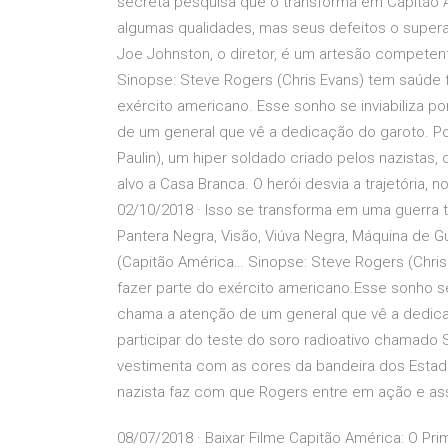
secreta pesquisa que o transforma em Capitão A
algumas qualidades, mas seus defeitos o supera
Joe Johnston, o diretor, é um artesão competente
Sinopse: Steve Rogers (Chris Evans) tem saúde f
exército americano. Esse sonho se inviabiliza 
de um general que vê a dedicação do garoto. Po
Paulin), um hiper soldado criado pelos nazista
alvo a Casa Branca. O herói desvia a trajetória, 
02/10/2018 · Isso se transforma em uma guerra
Pantera Negra, Visão, Viúva Negra, Máquina de 
(Capitão América… Sinopse: Steve Rogers (Chris
fazer parte do exército americano.Esse sonho s
chama a atenção de um general que vê a dedicaç
participar do teste do soro radioativo chamado 
vestimenta com as cores da bandeira dos Estado
nazista faz com que Rogers entre em ação e as
08/07/2018 · Baixar Filme Capitão América: O Pr