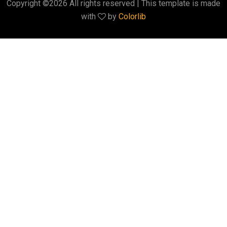
Copyright ©
2026 All rights reserved | This template is made
with
by
Colorlib