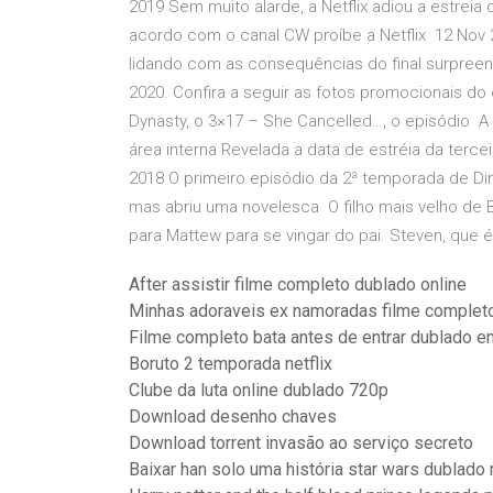
2019 Sem muito alarde, a Netflix adiou a estreia
acordo com o canal CW proíbe a Netflix 12 Nov 2
lidando com as consequências do final surpree
2020. Confira a seguir as fotos promocionais d
Dynasty, o 3×17 – She Cancelled…, o episódio 
área interna Revelada a data de estréia da terce
2018 O primeiro episódio da 2ª temporada de Dina
mas abriu uma novelesca O filho mais velho de B
para Mattew para se vingar do pai. Steven, que 
After assistir filme completo dublado online
Minhas adoraveis ex namoradas filme complet
Filme completo bata antes de entrar dublado 
Boruto 2 temporada netflix
Clube da luta online dublado 720p
Download desenho chaves
Download torrent invasão ao serviço secreto
Baixar han solo uma história star wars dublad