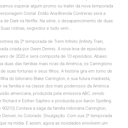
isamos esperar algum promo ou trailer da nova temporada
 personagem Cristal. Então Ana-Brenda Contreras será a
da de Dark na Netflix. Na série, o desaparecimento de duas
. Suas rotinas, segredos e tudo vem …
reia da 2ª temporada de Trem Infinito (Infinity Train,
imada criada por Owen Dennis. A nova leva de episódios
eiro de 2020 e será composta de 10 episódios. Abaixo
a duas das famílias mais ricas da América, os Carringtons
de suas fortunas e seus filhos. A história gira em torno de
lha do bilionário Blake Carrington, e sua futura madrasta,
ar na família e na classe dos mais poderosos da América.
levisão americana, produzida pela emissora ABC, sendo
or Richard e Esther Saphiro e produzida por Aaron Spelling
0210).Contava a saga da família milionária Carrington,
 Denver, no Colorado. Divulgação. Com sua 2ª temporada
aque na mídia. E assim, agora as novidades envolvem um