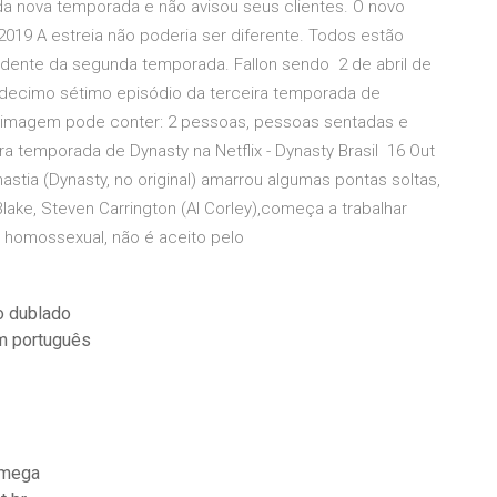
 da nova temporada e não avisou seus clientes. O novo
019 A estreia não poderia ser diferente. Todos estão
ndente da segunda temporada. Fallon sendo 2 de abril de
o decimo sétimo episódio da terceira temporada de
A imagem pode conter: 2 pessoas, pessoas sentadas e
ira temporada de Dynasty na Netflix - Dynasty Brasil 16 Out
stia (Dynasty, no original) amarrou algumas pontas soltas,
lake, Steven Carrington (Al Corley),começa a trabalhar
é homossexual, não é aceito pelo
o dublado
em português
o mega