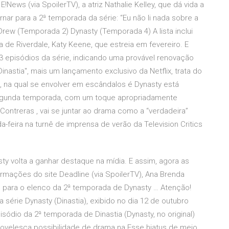
News (via SpoilerTV), a atriz Nathalie Kelley, que dá vida a
rnar para a 2ª temporada da série: “Eu não li nada sobre a
ew (Temporada 2) Dynasty (Temporada 4) A lista inclui
de Riverdale, Katy Keene, que estreia em fevereiro. E
episódios da série, indicando uma provável renovação
Dinastia", mais um lançamento exclusivo da Netflix, trata do
a, na qual se envolver em escândalos é Dynasty está
segunda temporada, com um toque apropriadamente
Contreras , vai se juntar ao drama como a “verdadeira”
a-feira na turnê de imprensa de verão da Television Critics
y volta a ganhar destaque na mídia. E assim, agora as
mações do site Deadline (via SpoilerTV), Ana Brenda
ou para o elenco da 2ª temporada de Dynasty … Atenção!
série Dynasty (Dinastia), exibido no dia 12 de outubro
sódio da 2ª temporada de Dinastia (Dynasty, no original)
ovelesca possibilidade de drama na Esse hiatus de meio