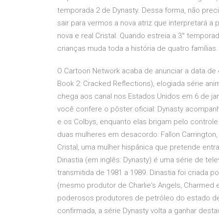
temporada 2 de Dynasty. Dessa forma, não prec
sair para vermos a nova atriz que interpretará a
nova e real Cristal. Quando estreia a 3° tempora
crianças muda toda a história de quatro famílias
O Cartoon Network acaba de anunciar a data de est
Book 2: Cracked Reflections), elogiada série an
chega aos canal nos Estados Unidos em 6 de jan
você confere o pôster oficial: Dynasty acompanh
e os Colbys, enquanto elas brigam pelo controle 
duas mulheres em desacordo: Fallon Carrington, fi
Cristal, uma mulher hispânica que pretende entr
Dinastia (em inglês: Dynasty) é uma série de te
transmitida de 1981 a 1989. Dinastia foi criada p
(mesmo produtor de Charlie's Angels, Charmed e 9
poderosos produtores de petróleo do estado de
confirmada, a série Dynasty volta a ganhar dest