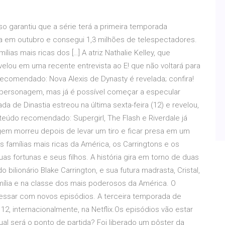
so garantiu que a série terá a primeira temporada
a em outubro e consegui 1,3 milhões de telespectadores.
as mais ricas dos […] A atriz Nathalie Kelley, que
evelou em uma recente entrevista ao E! que não voltará para
comendado: Nova Alexis de Dynasty é revelada; confira!
 personagem, mas já é possível começar a especular
a de Dinastia estreou na última sexta-feira (12) e revelou,
nteúdo recomendado: Supergirl, The Flash e Riverdale já
gem morreu depois de levar um tiro e ficar presa em um
amílias mais ricas da América, os Carringtons e os
as fortunas e seus filhos. A história gira em torno de duas
 bilionário Blake Carrington, e sua futura madrasta, Cristal,
mília e na classe dos mais poderosos da América. O
gressar com novos episódios. A terceira temporada de
12, internacionalmente, na Netflix.Os episódios vão estar
ual será o ponto de partida? Foi liberado um pôster da