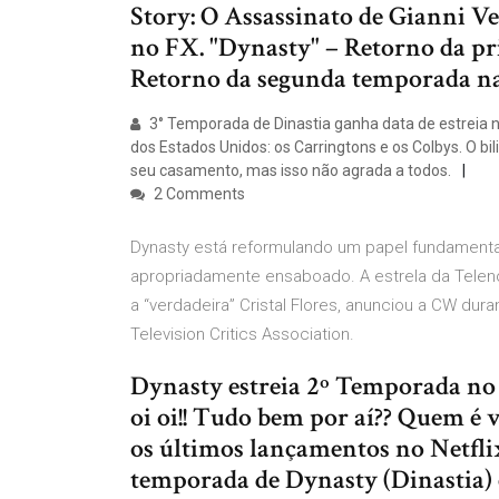
Story: O Assassinato de Gianni V
no FX. "Dynasty" – Retorno da p
Retorno da segunda temporada n
3° Temporada de Dinastia ganha data de estreia na
dos Estados Unidos: os Carringtons e os Colbys. O bi
seu casamento, mas isso não agrada a todos.
2 Comments
Dynasty está reformulando um papel fundament
apropriadamente ensaboado. A estrela da Teleno
a “verdadeira” Cristal Flores, anunciou a CW dur
Television Critics Association.
Dynasty estreia 2º Temporada no N
oi oi!! Tudo bem por aí?? Quem é
os últimos lançamentos no Netfli
temporada de Dynasty (Dinastia) 