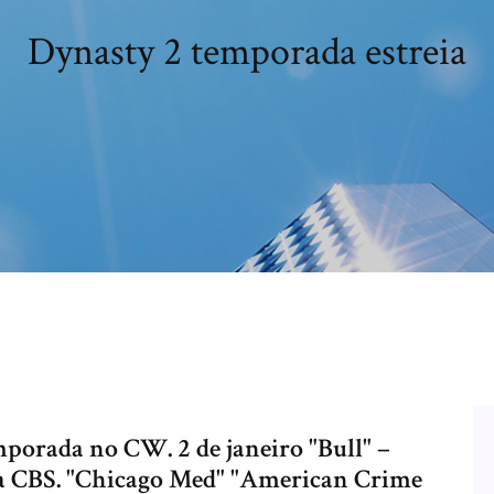
Dynasty 2 temporada estreia
mporada no CW. 2 de janeiro "Bull" –
a CBS. "Chicago Med" "American Crime