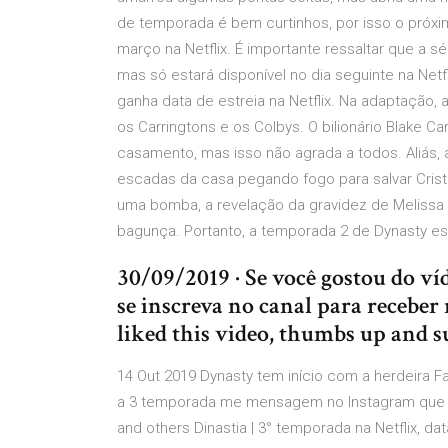
de temporada é bem curtinhos, por isso o próximo
março na Netflix. É importante ressaltar que a sé
mas só estará disponível no dia seguinte na Net
ganha data de estreia na Netflix. Na adaptação, 
os Carringtons e os Colbys. O bilionário Blake C
casamento, mas isso não agrada a todos. Aliás,
escadas da casa pegando fogo para salvar Cris
uma bomba, a revelação da gravidez de Melissa e
bagunça. Portanto, a temporada 2 de Dynasty es
30/09/2019 · Se você gostou do víd
se inscreva no canal para receber m
liked this video, thumbs up and s
14 Out 2019 Dynasty tem início com a herdeira Fa
a 3 temporada me mensagem no Instagram que eu
and others Dinastia | 3° temporada na Netflix, dat