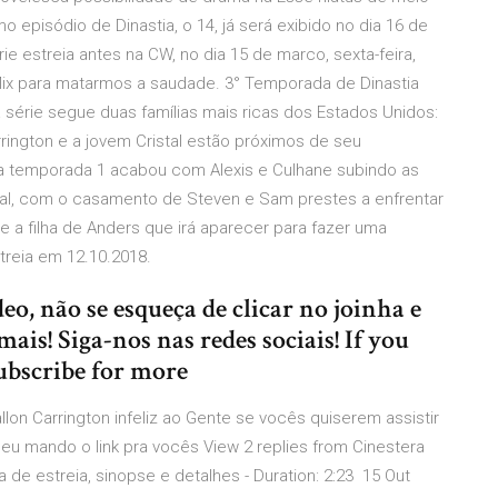
 episódio de Dinastia, o 14, já será exibido no dia 16 de
rie estreia antes na CW, no dia 15 de marco, sexta-feira,
flix para matarmos a saudade. 3° Temporada de Dinastia
a série segue duas famílias mais ricas dos Estados Unidos:
arrington e a jovem Cristal estão próximos de seu
 a temporada 1 acabou com Alexis e Culhane subindo as
tal, com o casamento de Steven e Sam prestes a enfrentar
 a filha de Anders que irá aparecer para fazer uma
treia em 12.10.2018.
eo, não se esqueça de clicar no joinha e
ais! Siga-nos nas redes sociais! If you
ubscribe for more
llon Carrington infeliz ao Gente se vocês quiserem assistir
 mando o link pra vocês View 2 replies from Cinestera
a de estreia, sinopse e detalhes - Duration: 2:23 15 Out