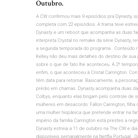
Outubro.
A CW confirmou mais 9 episódios pra Dynasty, is
completa com 22 episódios. A trama teve estrei
Dynasty e um reboot que acompanha as duas famíli
interpreta Crystal no remake da série Dynasty, r
a segunda temporada do programa.. Conteúdo re
Kelley não deu mais detalhes do destino de sua
sobre o que de fato lhe aconteceu. A 2ª temporad
enfim, o que aconteceu à Cristal Carrington. Co
têm data para retornar. Basicamente, a persona
prédio em chamas. Dynasty acompanha duas das f
Colbys, enquanto elas brigam pelo controle de su
mulheres em desacordo: Fallon Carrington, filha do
uma mulher hispânica que pretende entrar na fa
império da família Carrington está prestes a re
Dynasty estreia a 11 de outubro na The CW e dia 
disponíveis semanalmente na Netflix Portugal.. Q