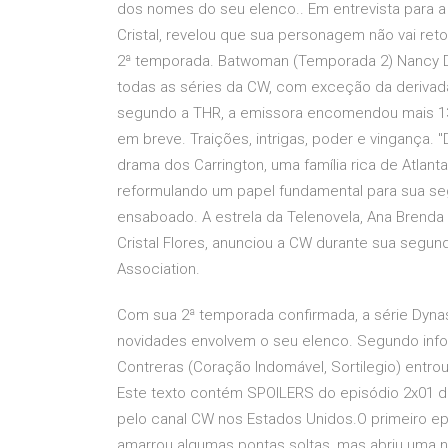
dos nomes do seu elenco.. Em entrevista para a E!
Cristal, revelou que sua personagem não vai reto
2ª temporada. Batwoman (Temporada 2) Nancy Dr
todas as séries da CW, com exceção da derivada 
segundo a THR, a emissora encomendou mais 13 
em breve. Traições, intrigas, poder e vingança. "
drama dos Carrington, uma família rica de Atlant
reformulando um papel fundamental para sua 
ensaboado. A estrela da Telenovela, Ana Brenda 
Cristal Flores, anunciou a CW durante sua segund
Association.
Com sua 2ª temporada confirmada, a série Dynast
novidades envolvem o seu elenco. Segundo infor
Contreras (Coração Indomável, Sortilegio) entr
Este texto contém SPOILERS do episódio 2x01 da 
pelo canal CW nos Estados Unidos.O primeiro epi
amarrou algumas pontas soltas, mas abriu uma n