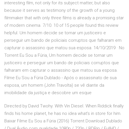
interesting film, not only for its subject matter, but also
because it serves as testimony of the growth of a young
filmmaker that with only three films is already a promising star
of modern cinema. 7/10. 10 of 15 people found this review
helpful. Um homem decide se tornar um justiceiro e
perseguir um bando de policiais corruptos que falharam em
capturar o assassino que matou sua esposa. 14/10/2019 · No
Torrent Eu Sou a Fúria, Um homem decide se tornar um
justiceiro e perseguir um bando de policiais corruptos que
falharam em capturar o assassino que matou sua esposa.
Filme Eu Sou a Fúria Dublado - Após o assassinato de sua
esposa, um homem (John Travolta) se vê diante da
imobilidade da justiça e descobre um esque
Directed by David Twohy. With Vin Diesel. When Riddick finally
finds his home planet, he has no idea what's in store for him.
Baixar Filme Eu Sou a Fúria (2016) Torrent Download Dublado
/ Dual Áudio com qualidade 1080p / 720p / BDRip / FullHD /