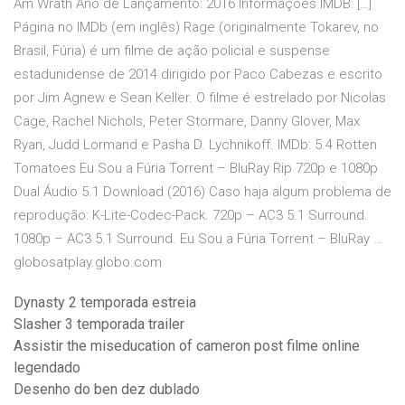
Am Wrath Ano de Lançamento: 2016 Informações IMDB: […]
Página no IMDb (em inglês) Rage (originalmente Tokarev, no
Brasil, Fúria) é um filme de ação policial e suspense
estadunidense de 2014 dirigido por Paco Cabezas e escrito
por Jim Agnew e Sean Keller. O filme é estrelado por Nicolas
Cage, Rachel Nichols, Peter Stormare, Danny Glover, Max
Ryan, Judd Lormand e Pasha D. Lychnikoff. IMDb: 5.4 Rotten
Tomatoes Eu Sou a Fúria Torrent – BluRay Rip 720p e 1080p
Dual Áudio 5.1 Download (2016) Caso haja algum problema de
reprodução: K-Lite-Codec-Pack. 720p – AC3 5.1 Surround.
1080p – AC3 5.1 Surround. Eu Sou a Fúria Torrent – BluRay …
globosatplay.globo.com
Dynasty 2 temporada estreia
Slasher 3 temporada trailer
Assistir the miseducation of cameron post filme online
legendado
Desenho do ben dez dublado